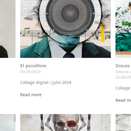
El psicófono
Discos 
03.09.2024
Discos 
25.06.2
Collage digital / julio 2024
Collage 
Read more
Read m