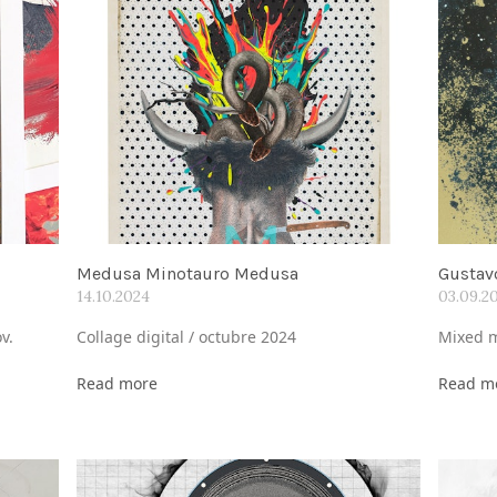
Medusa Minotauro Medusa
Gustavo
14.10.2024
03.09.2
v.
Collage digital / octubre 2024
Mixed m
Read more
Read m