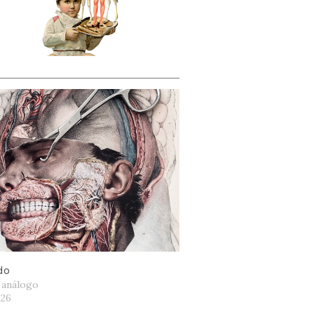
do
 análogo
026